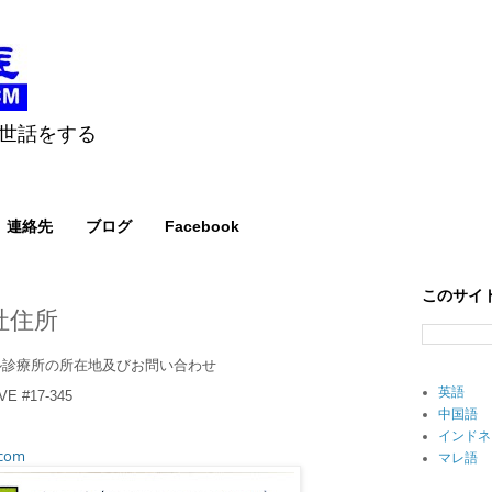
世話をする
連絡先
ブログ
Facebook
このサイ
社住所
ル診療所の所在地及びお問い合わせ
英語
E #17-345
中国語
インドネ
.com
マレ語